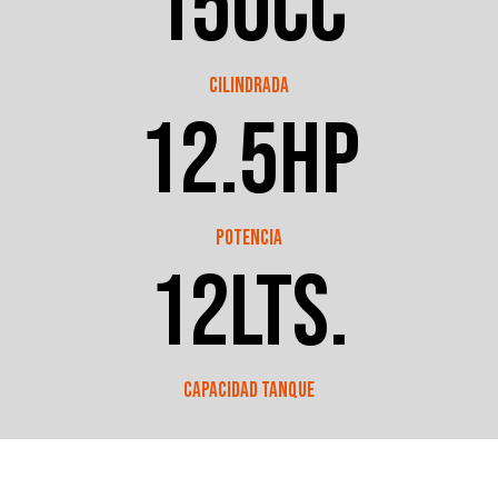
150
cc
Cilindrada
12.5
hp
Potencia
12
lts.
Capacidad tanque